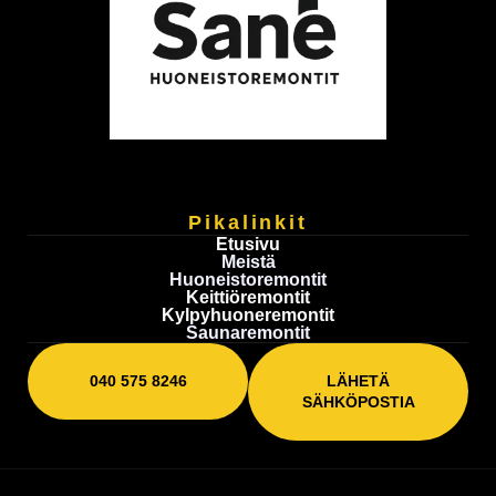
Pikalinkit
Etusivu
Meistä
Huoneistoremontit
Keittiöremontit
Kylpyhuoneremontit
Saunaremontit
040 575 8246
LÄHETÄ
SÄHKÖPOSTIA